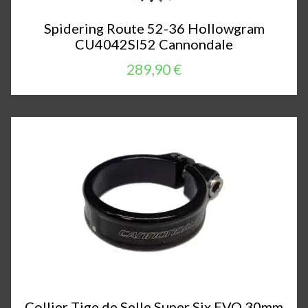
Spidering Route 52-36 Hollowgram
CU4042SI52 Cannondale
289,90 €
Collier Tige de Selle Super Six EVO 30mm