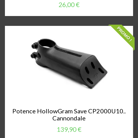
26,00 €
PROMO !
Potence HollowGram Save CP2000U10..
Cannondale
139,90 €