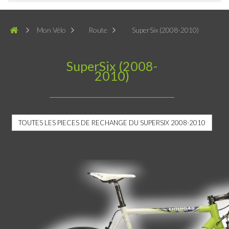
Mon Vélo
Route
SuperSix (2008-2010)
SuperSix (2008-
2010)
TOUTES LES PIECES DE RECHANGE DU SUPERSIX 2008-2010