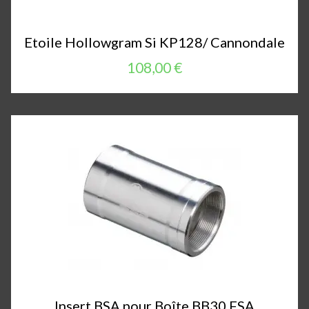
Etoile Hollowgram Si KP128/ Cannondale
108,00 €
Insert BSA pour Boîte BB30 FSA