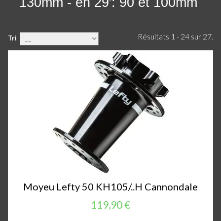
130mm - en 29': 90 et 100mm
Résultats 1 - 24 sur 27.
Tri
Moyeu Lefty 50 KH105/..H Cannondale
119,90 €