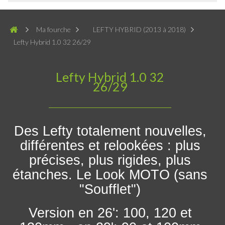
Ma fourche
LEFTY HYBRID (2013 à 2018)
Lefty Hybrid 1.0 32 26/29
Lefty Hybrid 1.0 32
26/29
Des Lefty totalement nouvelles,
différentes et relookées : plus
précises, plus rigides, plus
étanches. Le Look MOTO (sans
"Soufflet")
Version en 26': 100, 120 et