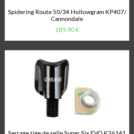
Spidering Route 50/34 Hollowgram KP407/
Cannondale
189,90 €
Serrage tige de selle Super Six EVO K26141