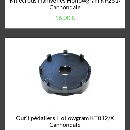
Kit écrous manivelles Hollowgram KP251/
Cannondale
16,00 €
Outil pédaliers Hollowgram KT012/X
Cannondale