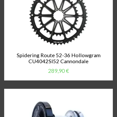
Spidering Route 52-36 Hollowgram
CU4042SI52 Cannondale
289,90 €