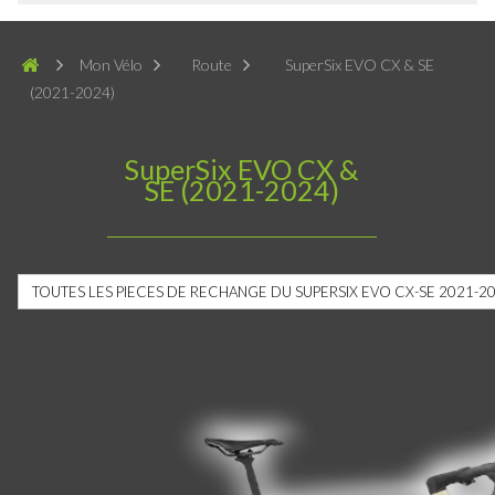
Mon Vélo
Route
SuperSix EVO CX & SE
(2021-2024)
SuperSix EVO CX &
SE (2021-2024)
TOUTES LES PIECES DE RECHANGE DU SUPERSIX EVO CX-SE 2021-2