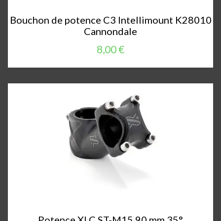
Bouchon de potence C3 Intellimount K28010
Cannondale
8,00 €
Potence XLC ST-M15 90 mm 35°