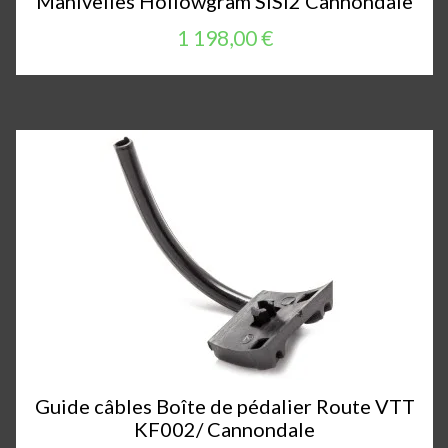
Manivelles Hollowgram SiSl2 Cannondale
1 198,00 €
Guide câbles Boîte de pédalier Route VTT
KF002/ Cannondale