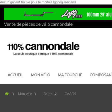
Aucun gabarit trouvé pour le module lggooglereviews
Vente de pièces de vélo cannondale
ACCUEIL
MON VÉLO
MA FOURCHE
COMPOSAN
Mon Vélo
Route
CAAD9