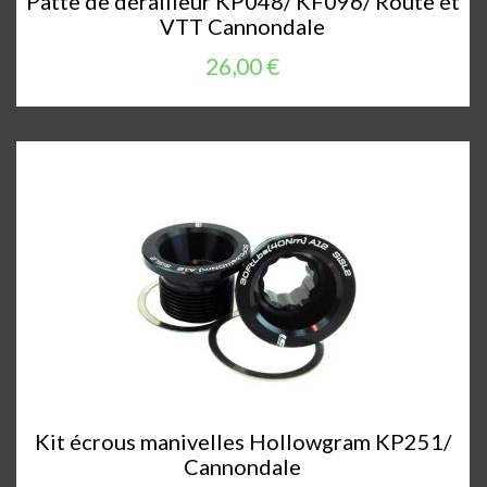
Patte de dérailleur KP048/ KF096/ Route et
VTT Cannondale
26,00 €
Kit écrous manivelles Hollowgram KP251/
Cannondale