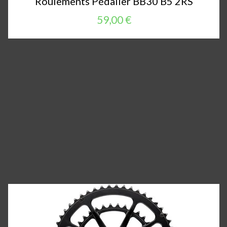
Roulements Pédalier BB30 B5 2RS
59,00 €