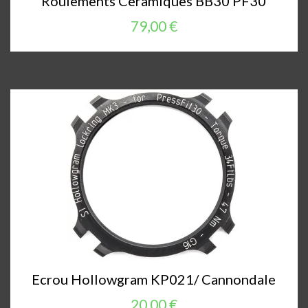
Roulements Céramiques BB30 PF30
79,00 €
Ecrou Hollowgram KP021/ Cannondale
20,00 €