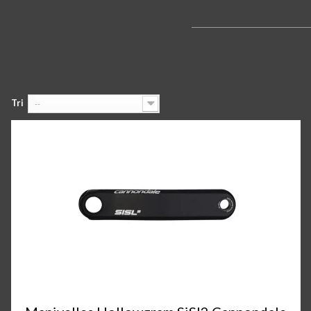
Tri
--