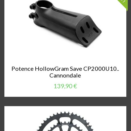
Potence HollowGram Save CP2000U10..
Cannondale
139,90 €