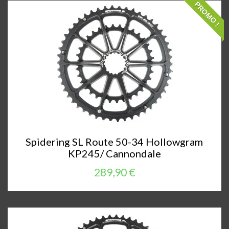
PROMO !
Spidering SL Route 50-34 Hollowgram
KP245/ Cannondale
289,90 €