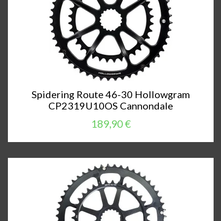
Spidering Route 46-30 Hollowgram
CP2319U10OS Cannondale
189,90 €