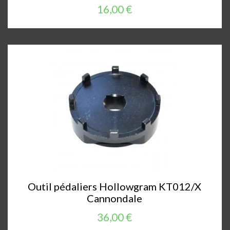
16,00 €
Outil pédaliers Hollowgram KT012/X
Cannondale
36,00 €