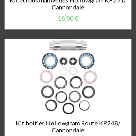
Kit écrous manivelles Hollowgram KP251/
Cannondale
16,00 €
Kit boîtier Hollowgram Route KP248/
Cannondale