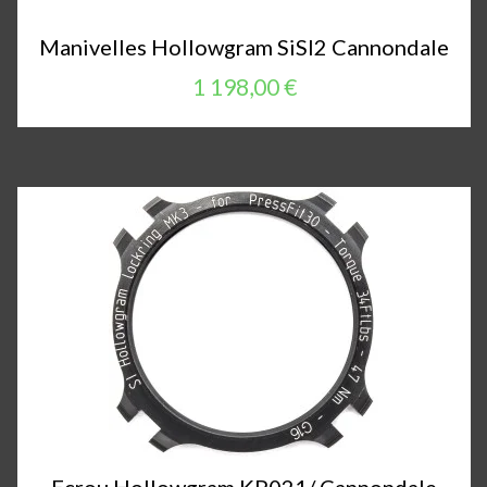
Manivelles Hollowgram SiSl2 Cannondale
1 198,00 €