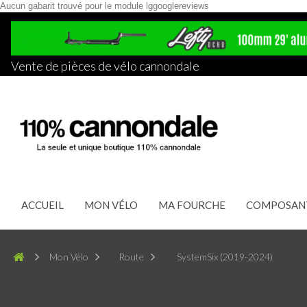
Aucun gabarit trouvé pour le module lggooglereviews
Vente de pièces de vélo cannondale
ACCUEIL
MON VÉLO
MA FOURCHE
COMPOSAN
Mon Vélo
Route
SystemSix (2019-2024)