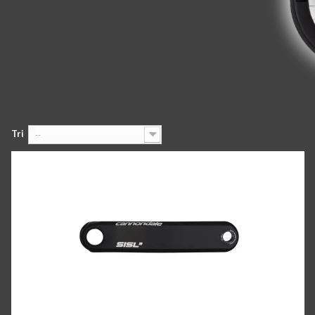
Tri
--