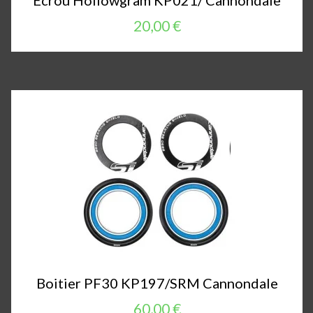
Ecrou Hollowgram KP021/ Cannondale
20,00 €
Boitier PF30 KP197/SRM Cannondale
60,00 €