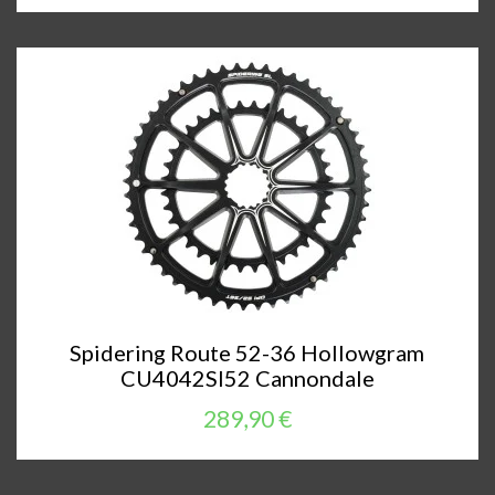
Spidering Route 52-36 Hollowgram
CU4042SI52 Cannondale
289,90 €