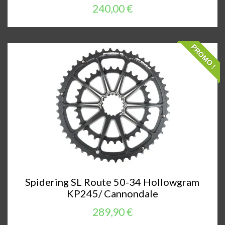
240,00 €
PROMO !
Spidering SL Route 50-34 Hollowgram
KP245/ Cannondale
289,90 €