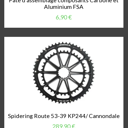
Pâte d'assemblage composants Carbone et
Aluminium FSA
6,90 €
Spidering Route 53-39 KP244/ Cannondale
289,90 €